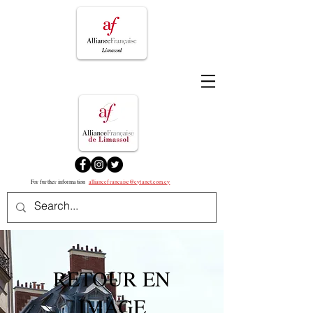
For further information
alliancefrancaise@cytanet.com.cy
RETOUR EN
IMAGE