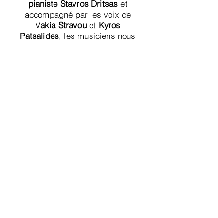
pianiste Stavros Dritsas
et
accompagné par les voix de
V
akia Stravou
et
Kyros
Patsalides
, les musiciens nous
ont transporté de balades en
chansons d'amour avec un
répertoire varié
allant de la
musique classique à Dalida,
Georges Moustaki, Jacques
Prévert, Manos Hadjidakis,
Mikis Theodorakis et Marios
Tokas.