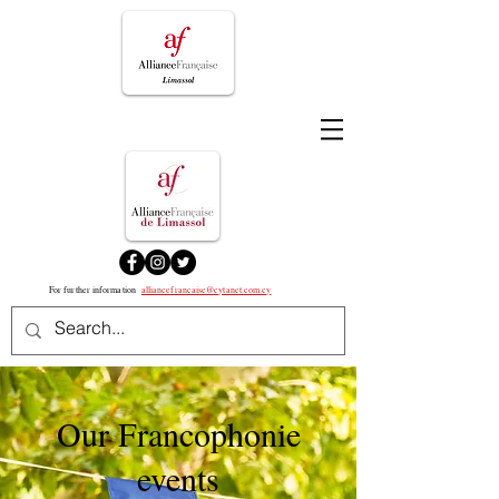
For further information
alliancefrancaise@cytanet.com.cy
Our Francophonie
events